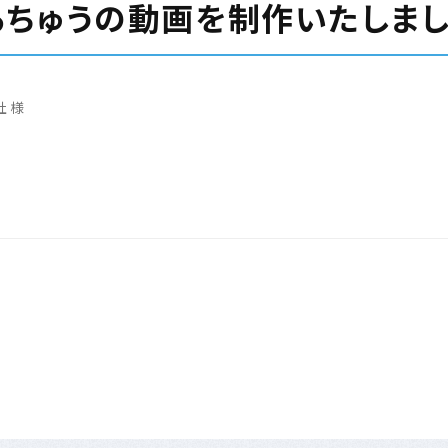
るちゅうの動画を制作いたしま
 様
名古屋
〒454-0001 愛知県名古屋市中川区運河町3-1
HEADOFFICE
TEL :
052-746-7085
集客サービス
会社情報
EC運用サポート
ホームページ