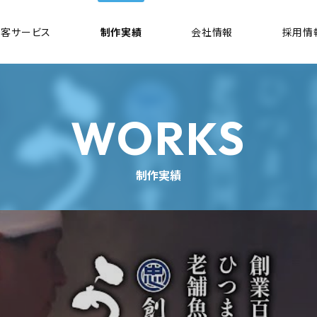
集客
サービス
制作
実績
会社
情報
採用
情
WORKS
制作実績