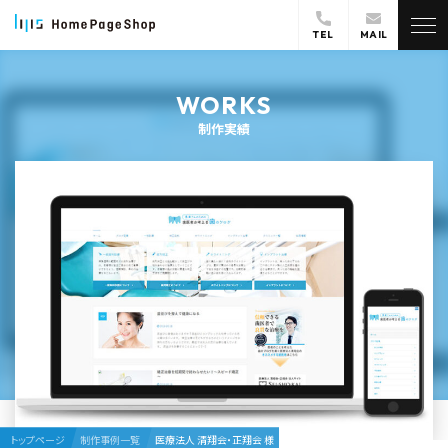
TEL
MAIL
WORKS
制作実績
トップページ
制作事例一覧
医療法人 清翔会・正翔会 様