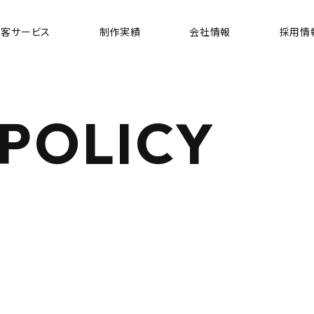
集客
サービス
制作
実績
会社
情報
採用
情
 POLICY