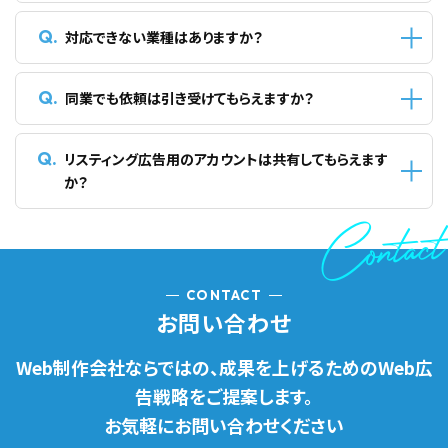
はお問い合わせください。
可能です。ヒートマップツールを元にLPの修正を行います。
ヒートマップツールを使用することでコンバージョンの増やすこ
対応できない業種はありますか？
とが可能になります。詳しくはお問い合わせください。
違法性がある・倫理道徳に反すると弊社が判断した場合、また、
アルコール類やギャンブル、アダルトなど媒体によって広告配信
同業でも依頼は引き受けてもらえますか？
ができない商材の場合は、お断りする場合がございます。ご了承
くださいませ。
可能です。弊社でもパートナーは募集しております。詳しくはお問
い合わせください。
リスティング広告用のアカウントは共有してもらえます
か？
Contact
もちろん共有いたします。広告アカウントは全てを可視化できる
よう、共有をいたします。
CONTACT
お問い合わせ
Web制作会社ならではの、成果を上げるためのWeb広
告戦略をご提案します。
お気軽にお問い合わせください