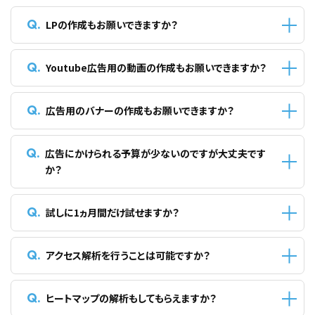
LPの作成もお願いできますか？
もちろん可能です。WEB広告はLPとの一致率が大切になります。
LPの修正や構成の作成も行っております。気軽にお問い合わせ
Youtube広告用の動画の作成もお願いできますか？
ください。
もちろん可能です。素材が無くてもイメージをお伝えいただけれ
ば作成することが可能です。
広告用のバナーの作成もお願いできますか？
弊社にて商品の撮影も行っておりますので、気軽にお問い合わ
せください。
もちろん可能です。ディスプレイ広告は複数作成してABテストを
行うことが大事です。
広告にかけられる予算が少ないのですが大丈夫です
弊社で安価にバナーを作成することが出来ます。詳しくはお問い
か？
合わせください。
ご希望の予算額で最適な広告運用プランをご提案いたしますの
で、まずはご相談ください。
試しに1ヵ月間だけ試せますか？
もし、成果が出せない場合は代替案をご提案させていただきま
す。
もちろん可能です。しかし、PDCAを行えないため1ヵ月間だけで
成果を出すことは難しいのが現状です。
アクセス解析を行うことは可能ですか？
弊社では3ヵ月間以上の広告をおすすめしております。
可能です。ウェブ解析士の資格を持ったスタッフがアクセス解析
を行います。
ヒートマップの解析もしてもらえますか？
サイトの現状を把握することが改善の第一歩となります。詳しく